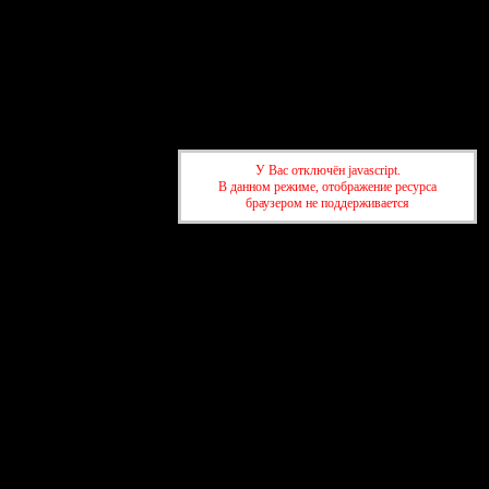
01:08:57
У Вас отключён javascript.
В данном режиме, отображение ресурса
браузером не поддерживается
КОНТАКТЫ
Форум
Участники
Правила
Правила
Регистрация
Войти
Активные темы
Привет, Гость!
Войдите
или
зарегистрируйтесь
.
»
ФОРУМ КАРАОКЕ БЕЗ ГРАНИЦ
»
X
»
ФОРУМ КАРАОКЕ БЕЗ ГРАНИЦ
»
X
Создать сайт бесплатно
·
Каталог форумов
·
Создать форум бесплатно